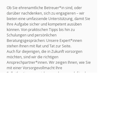
Ob Sie ehrenamtliche Betreuer*in sind, oder
darüber nachdenken, sich zu engagieren – wir
bieten eine umfassende Unterstützung, damit Sie
Ihre Aufgabe sicher und kompetent ausüben
können. Von praktischen Tipps bis hin zu
Schulungen und persönlichen
Beratungsgesprächen: Unsere Expert*innen
stehen Ihnen mit Rat und Tat zur Seite.
Auch für diejenigen, die in Zukunft vorsorgen
möchten, sind wir die richtigen
Ansprechpartner*innen. Wir zeigen Ihnen, wie Sie
mit einer Vorsorgevollmacht Ihre
Selbstbestimmung sichern und sorgen dafür, dass
Ihre Wünsche respektiert werden, wenn es darauf
ankommt.
Profitieren Sie von unserer gebündelten
Erfahrung und unseren gemeinsamen
Engagement. Gemeinsam sorgen wir dafür, dass
Sie bestens vorbereitet sind – für die
Betreuungsarbeit und Ihre persönliche Vorsorge.
Kontaktieren Sie uns noch heute und lassen
Sieuns gemeinsam Großes bewirken.
>>